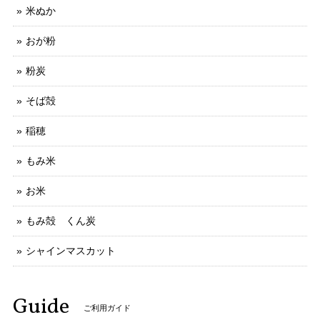
米ぬか
おが粉
粉炭
そば殻
稲穂
もみ米
お米
もみ殻 くん炭
シャインマスカット
Guide
ご利用ガイド