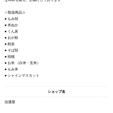
☆取扱商品☆
● もみ殻
● 米ぬか
● くん炭
● おが粉
● 粉炭
● そば殻
● 稲穂
● お米 （白米・玄米）
● もみ米
● シャインマスカット
ショップ名
信濃屋