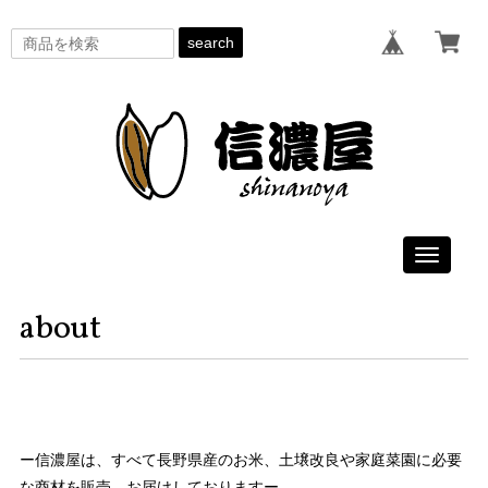
search
Toggle
navigati
about
ー信濃屋は、すべて長野県産のお米、土壌改良や家庭菜園に必要
な商材を販売、お届けしておりますー