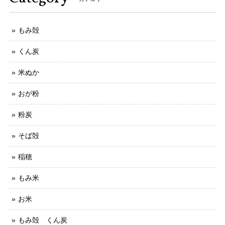
もみ殻
くん炭
米ぬか
おが粉
粉炭
そば殻
稲穂
もみ米
お米
もみ殻 くん炭