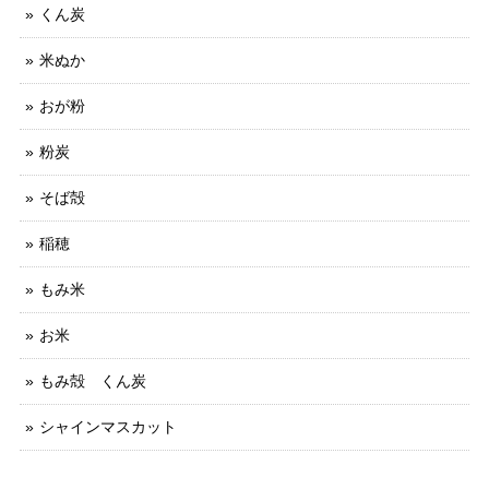
くん炭
米ぬか
おが粉
粉炭
そば殻
稲穂
もみ米
お米
もみ殻 くん炭
シャインマスカット