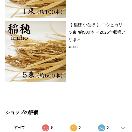
【 稲穂 いなほ 】 コシヒカリ
５束 /約500本 ＜2025年収穫い
なほ＞
¥8,000
ショップの評価
すべて
9
0
0