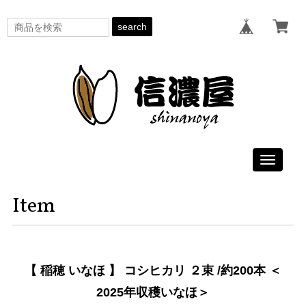
search
Toggle
navigati
Item
【 稲穂 いなほ 】 コシヒカリ ２束 /約200本 ＜
2025年収穫いなほ＞